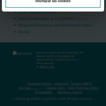
Rechazar las cookies
Inside information
(in Spanish)
Other relevant information
(in Spanish)
Relevant information up to 2/08/2020
(in Spanish)
Corporate Governance and Remuneration Policy
Contact
Banco de Crédito Social Cooperativo, SA
Parque Científico-Tecnológico de
Almería (PITA) | Ciudad Financiera, 1
04131 Almería
tlf.
950 210 100
Customer service
Legal note
Directive MiFID
Site map
Cookies policy
Data Protection Policy
(in Spanish)
Accessibility
Reporting channel
© Banco de Crédito Cooperativo 2026. All rights reserved.