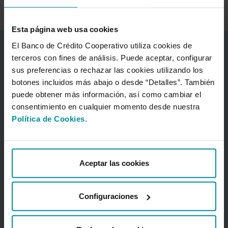
Esta página web usa cookies
El Banco de Crédito Cooperativo utiliza cookies de
Corporate information
terceros con fines de análisis. Puede aceptar, configurar
About the Bank
sus preferencias o rechazar las cookies utilizando los
Cajamar Financial Centre
botones incluidos más abajo o desde “Detalles”. También
Press Room
puede obtener más información, así como cambiar el
consentimiento en cualquier momento desde nuestra
Frequently asked questions
Política de Cookies
.
Grupo Cooperativo Cajamar
Sustainability
Shareholders & investors
Aceptar las cookies
GCC Institutional presentation
(PDF 2,87 MB.)
Shareholders
Financial calendar
Configuraciones
Financial information
Group Issues