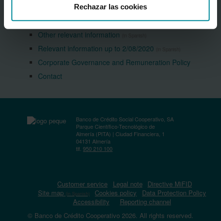
Group Issues
Rechazar las cookies
Inside information
(in Spanish)
Other relevant information
(in Spanish)
Relevant information up to 2/08/2020
(in Spanish)
Corporate Governance and Remuneration Policy
Contact
Banco de Crédito Social Cooperativo, SA
Parque Científico-Tecnológico de
Almería (PITA) | Ciudad Financiera, 1
04131 Almería
tlf.
950 210 100
Customer service
Legal note
Directive MiFID
Site map
Cookies policy
Data Protection Policy
(in Spanish)
Accessibility
Reporting channel
© Banco de Crédito Cooperativo 2026. All rights reserved.