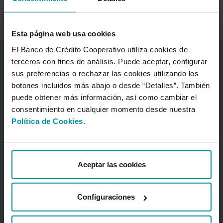
Esta página web usa cookies
El Banco de Crédito Cooperativo utiliza cookies de
Corporate information
terceros con fines de análisis. Puede aceptar, configurar
sus preferencias o rechazar las cookies utilizando los
About the Bank
botones incluidos más abajo o desde “Detalles”. También
Cajamar Financial Centre
puede obtener más información, así como cambiar el
Press Room
consentimiento en cualquier momento desde nuestra
Frequently asked questions
Política de Cookies
.
Grupo Cooperativo Cajamar
Sustainability
Shareholders & investors
Aceptar las cookies
GCC Institutional presentation
(PDF 2,87 MB.)
Shareholders
Configuraciones
Financial calendar
Financial information