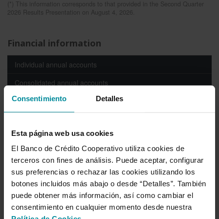
(*) This information corresponds to that provided in the Second Quarter
2026 Results Presentation on August 4, 2026.
Financial information
Individual annual accounts
Consolidated annual accounts
Consentimiento
Detalles
Consolidated interim financial statements accounts
Sustainability Report-Non-financial information
Esta página web usa cookies
Solvency
El Banco de Crédito Cooperativo utiliza cookies de
Rating
terceros con fines de análisis. Puede aceptar, configurar
sus preferencias o rechazar las cookies utilizando los
Information of Prudential Relevance
botones incluidos más abajo o desde “Detalles”. También
Information about mortgage market
puede obtener más información, así como cambiar el
consentimiento en cualquier momento desde nuestra
Average payment period to suppliers
Política de Cookies
.