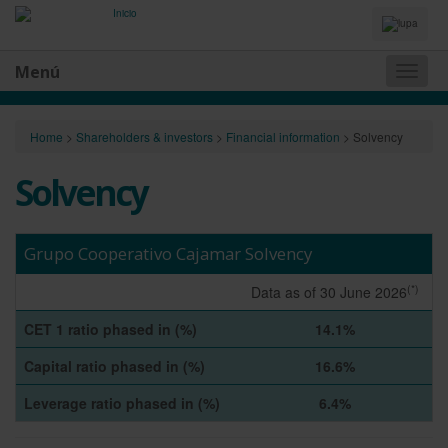
Idiomas
y
Buscador
Menú
Naveg
princip
Home
>
Shareholders & investors
>
Financial information
>
Solvency
Solvency
Grupo Cooperativo Cajamar Solvency
(*)
Data as of 30 June 2026
CET 1 ratio phased in (%)
14.1%
Capital ratio phased in (%)
16.6%
Leverage ratio phased in (%)
6.4%