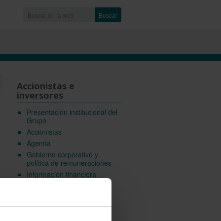
Buscar
Accionistas e
inversores
Presentación institucional del
Grupo
Accionistas
Agenda
Gobierno corporativo y
política de remuneraciones
Información financiera
Emisiones del Grupo
Información privilegiada
Otra información relevante
Hechos relevantes hasta