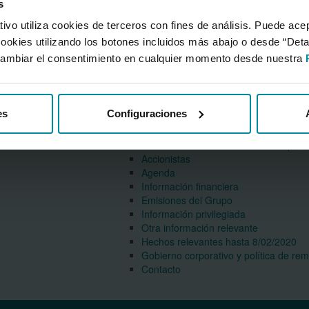
s
vo utiliza cookies de terceros con fines de análisis. Puede acep
cookies utilizando los botones incluidos más abajo o desde “Det
ambiar el consentimiento en cualquier momento desde nuestra
es
Configuraciones
Accionistas e inversores
Presentación institucional del Grupo
(PD
Accionistas
Agenda
Información financiera
Emisiones del Grupo
Información privilegiada
Otra información relevante
Hechos relevantes hasta 8/02/2020
Gobierno corporativo y política de re
Contacto