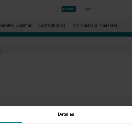
Español
English
erativo Cajamar
Sostenibilidad
Accionistas e inversores
o
Detalles