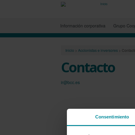
Información corporativa
Grupo Coop
Inicio
>
Accionistas e inversores
>
Contact
Contacto
ir@bcc.es
Consentimiento