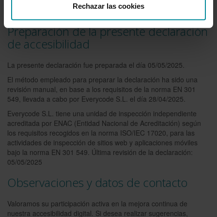
necesidades de comunicación de los usuarios con
Rechazar las cookies
discapacidad.
Preparación de la presente declaración
de accesibilidad
La presente declaración fue preparada el día 05/05/2025.
El método empleado para preparar la declaración ha sido una
revisión manual, en base a los requisitos de la norma EN 301
549, llevada a cabo por Everycode S.L. el día 28/04/2025.
Everycode S.L. tiene una unidad de inspección independiente
acreditada por ENAC (Entidad Nacional de Acreditación) según
los requisitos recogidos en la norma ISO/IEC 17020, para las
actividades de inspección de sitios web y aplicaciones móviles
bajo la norma EN 301 549. Última revisión de la declaración:
05/05/2025
Observaciones y datos de contacto
Valoramos su participación activa en la mejora continua de
nuestra accesibilidad digital. Si desea realizar sugerencias,