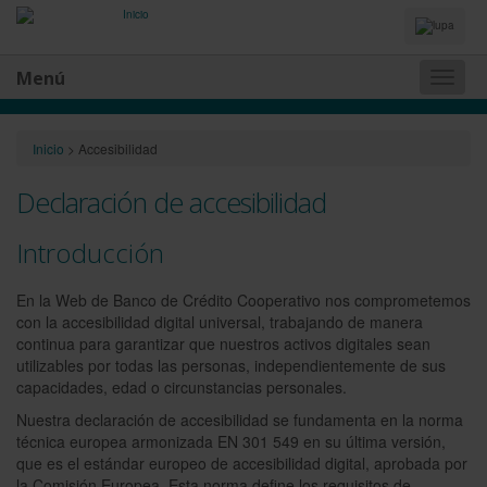
Idiomas
y
Buscador
Menú
Naveg
princip
Inicio
>
Accesibilidad
Declaración de accesibilidad
Introducción
En la Web de Banco de Crédito Cooperativo nos comprometemos
con la accesibilidad digital universal, trabajando de manera
continua para garantizar que nuestros activos digitales sean
utilizables por todas las personas, independientemente de sus
capacidades, edad o circunstancias personales.
Nuestra declaración de accesibilidad se fundamenta en la norma
técnica europea armonizada EN 301 549 en su última versión,
que es el estándar europeo de accesibilidad digital, aprobada por
la Comisión Europea. Esta norma define los requisitos de