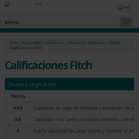
Idiomas
y
Buscador
Menú
Naveg
princip
Inicio
>
Accionistas e inversores
>
Información financiera
>
Rating
>
Calificaciones Fitch
Calificaciones Fitch
Deuda a largo plazo
Rating
AAA
Capacidad de pago de intereses y devolución del pri
AA
Capacidad muy fuerte para pagar intereses y devolver 
A
Fuerte capacidad de pagar interés y devolver el prin