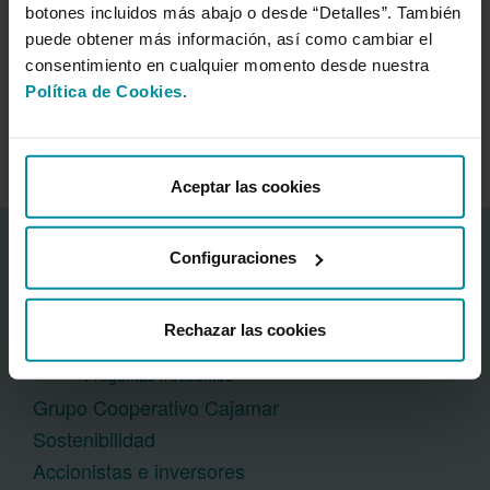
F2
Fuerte capacidad para pagar en el tiempo debido.
botones incluidos más abajo o desde “Detalles”. También
puede obtener más información, así como cambiar el
F3
Capacidad satisfactoria para pagar en el tiempo debido.
consentimiento en cualquier momento desde nuestra
B,C,D
Grados especulativos. La capacidad para pagar en el tie
Política de Cookies
.
Aceptar las cookies
Información corporativa
Configuraciones
Acerca del Banco
Centro Financiero Cajamar
Rechazar las cookies
Sala de prensa
Preguntas frecuentes
Grupo Cooperativo Cajamar
Sostenibilidad
Accionistas e inversores