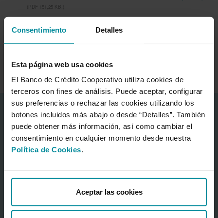
(PDF 151,25 KB.)
Consentimiento
Detalles
Resultados trimestrales
Resultados a 30 de junio de 2026
Esta página web usa cookies
El Banco de Crédito Cooperativo utiliza cookies de
terceros con fines de análisis. Puede aceptar, configurar
sus preferencias o rechazar las cookies utilizando los
Información corporativa
botones incluidos más abajo o desde “Detalles”. También
Acerca del Banco
puede obtener más información, así como cambiar el
consentimiento en cualquier momento desde nuestra
Centro Financiero Cajamar
Política de Cookies
.
Sala de prensa
Preguntas frecuentes
Grupo Cooperativo Cajamar
Aceptar las cookies
Sostenibilidad
Accionistas e inversores