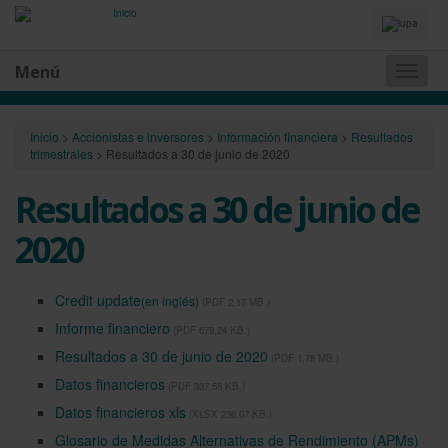
Idiomas
y
Buscador
Menú
Naveg
princip
Inicio
>
Accionistas e inversores
>
Información financiera
>
Resultados
trimestrales
>
Resultados a 30 de junio de 2020
Resultados a 30 de junio de
2020
Credit update
(en inglés)
(PDF 2,17 MB.)
Informe financiero
(PDF 678,24 KB.)
Resultados a 30 de junio de 2020
(PDF 1,78 MB.)
Datos financieros
(PDF 337,58 KB.)
Datos financieros xls
(XLSX 236,07 KB.)
Glosario de Medidas Alternativas de Rendimiento (APMs)