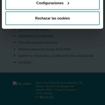
Presentación institucional del Grupo
Configuraciones
(PDF 2,99 MB.)
Accionistas
Agenda
Rechazar las cookies
Información financiera
Emisiones del Grupo
Información privilegiada
Otra información relevante
Hechos relevantes hasta 8/02/2020
Gobierno corporativo y política de remuneraciones
Contacto
Banco de Crédito Social Cooperativo, SA
Parque Científico-Tecnológico de
Almería (PITA) | Ciudad Financiera, 1
04131 Almería
tlf.
950 210 100