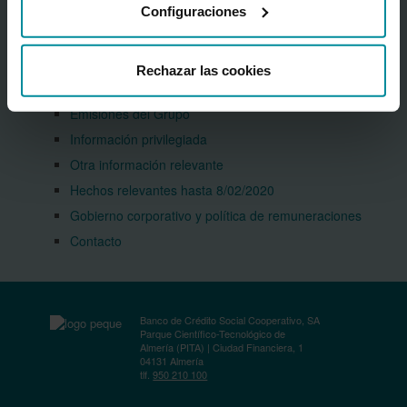
Presentación institucional del Grupo
Configuraciones
(PDF 2,99 MB.)
Accionistas
Agenda
Rechazar las cookies
Información financiera
Emisiones del Grupo
Información privilegiada
Otra información relevante
Hechos relevantes hasta 8/02/2020
Gobierno corporativo y política de remuneraciones
Contacto
Banco de Crédito Social Cooperativo, SA
Parque Científico-Tecnológico de
Almería (PITA) | Ciudad Financiera, 1
04131 Almería
tlf.
950 210 100