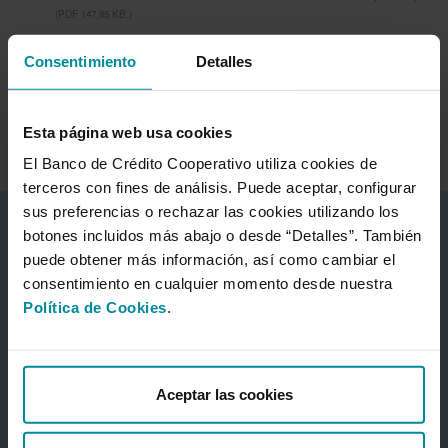
(PDF 147,85 KB.)
Consentimiento
Detalles
Resultados trimestrales
Resultados a 30 de junio de 2026
Esta página web usa cookies
El Banco de Crédito Cooperativo utiliza cookies de
terceros con fines de análisis. Puede aceptar, configurar
sus preferencias o rechazar las cookies utilizando los
Información corporativa
botones incluidos más abajo o desde “Detalles”. También
Acerca del Banco
puede obtener más información, así como cambiar el
consentimiento en cualquier momento desde nuestra
Centro Financiero Cajamar
Política de Cookies
.
Sala de prensa
Preguntas frecuentes
Grupo Cooperativo Cajamar
Aceptar las cookies
Sostenibilidad
Accionistas e inversores