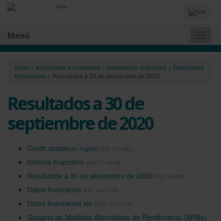
Idiomas
y
Buscador
Menú
Naveg
princip
Inicio
>
Accionistas e inversores
>
Información financiera
>
Resultados
trimestrales
>
Resultados a 30 de septiembre de 2020
Resultados a 30 de
septiembre de 2020
Credit update
(en inglés)
(PDF 1,71 MB.)
Informe financiero
(PDF 711,92 KB.)
Resultados a 30 de septiembre de 2020
(PDF 1,65 MB.)
Datos financieros
(PDF 341,11 KB.)
Datos financieros xls
(XLSX 214,17 KB.)
Glosario de Medidas Alternativas de Rendimiento (APMs)