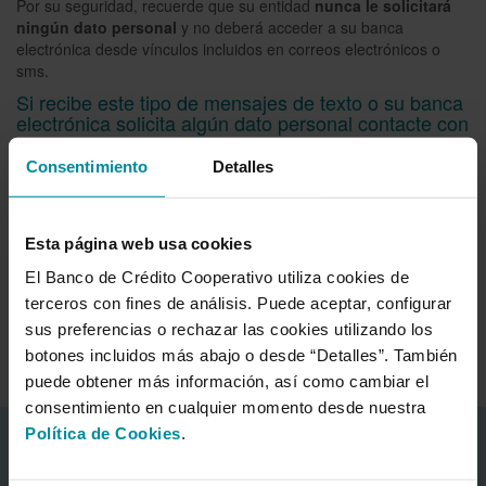
Por su seguridad, recuerde que su entidad
nunca le solicitará
ningún dato personal
y no deberá acceder a su banca
electrónica desde vínculos incluidos en correos electrónicos o
sms.
Si recibe este tipo de mensajes de texto o su banca
electrónica solicita algún dato personal contacte con
su entidad.
Consentimiento
Detalles
Fraudes
Esta página web usa cookies
Phishing
El Banco de Crédito Cooperativo utiliza cookies de
Smishing
terceros con fines de análisis. Puede aceptar, configurar
sus preferencias o rechazar las cookies utilizando los
Virus y troyanos
botones incluidos más abajo o desde “Detalles”. También
puede obtener más información, así como cambiar el
consentimiento en cualquier momento desde nuestra
Política de Cookies
.
Información corporativa
Acerca del Banco