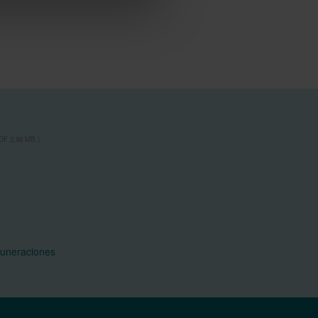
F 2,99 MB.)
muneraciones