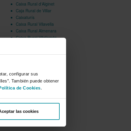
Caixa Rural d'Alginet
Caja Rural de Villar
Caixaturís
Caixa Rural Vilavella
Caixa Rural Almenara
Caixa Rural Vilafamés
Caixa Rural Xilxes
tar, configurar sus
alles”. También puede obtener
Política de Cookies
.
Aceptar las cookies