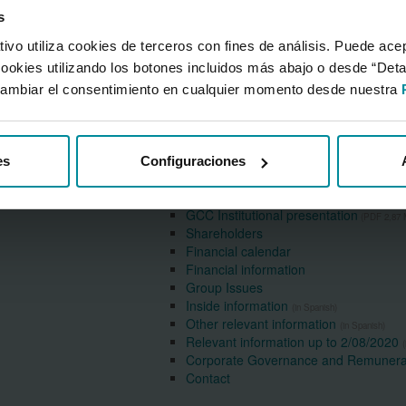
s
vo utiliza cookies de terceros con fines de análisis. Puede acep
cookies utilizando los botones incluidos más abajo o desde “Det
ambiar el consentimiento en cualquier momento desde nuestra
es
Configuraciones
Shareholders & investors
GCC Institutional presentation
(PDF 2,87 
Shareholders
Financial calendar
Financial information
Group Issues
Inside information
(in Spanish)
Other relevant information
(in Spanish)
Relevant information up to 2/08/2020
(
Corporate Governance and Remunerat
Contact