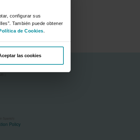
Social Commitment Blog
Sustainability Report
tar, configurar sus
ESG risk rating reports
alles”. También puede obtener
Política de Cookies
.
Aceptar las cookies
MB.)
in Spanish)
ion Policy