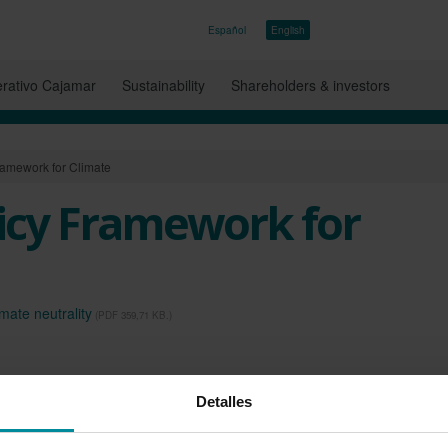
Español
English
rativo Cajamar
Sustainability
Shareholders & investors
Framework for Climate
licy Framework for
imate neutrality
(PDF 359,71 KB.)
Detalles