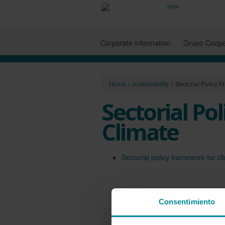
Corporate information
Grupo Coope
Home
>
Sustainability
>
Sectorial Policy 
Sectorial Po
Climate
Sectorial policy framework for cl
Consentimiento