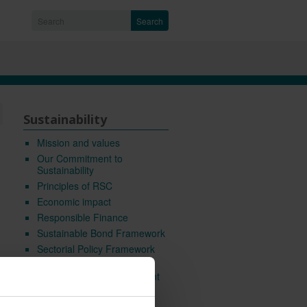
Search
Sustainability
Mission and values
Our Commitment to
Sustainability
Principles of RSC
Economic impact
Responsible Finance
Sustainable Bond Framework
Sectorial Policy Framework
for Climate
Environmental Management
Human Resources
Management