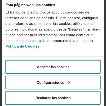
considerado como ejemplo de evolución y crecimiento de la
Esta página web usa cookies
banca cooperativa española.
El Banco de Crédito Cooperativo utiliza cookies de
Implantación paulatina
terceros con fines de análisis. Puede aceptar, configurar
sus preferencias o rechazar las cookies utilizando los
El proceso de implantación de la nueva imagen se inicia en enero
botones incluidos más abajo o desde “Detalles”. También
coincidiendo con el inicio del nuevo año, y en los próximos
meses, por fases, se irán actualizando los diferentes soportes y
puede obtener más información, así como cambiar el
canales de comunicación.
consentimiento en cualquier momento desde nuestra
Política de Cookies
.
Sala de prensa
Aceptar las cookies
Año 2026
Configuraciones
Año 2025
Año 2024
Rechazar las cookies
Año 2023