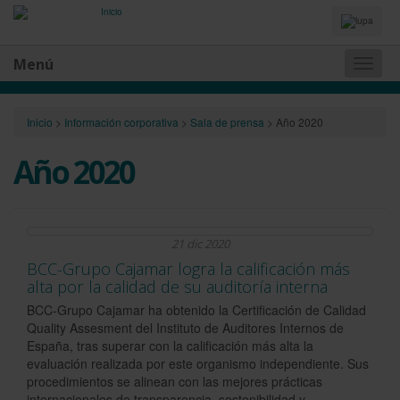
Idiomas
y
Buscador
Menú
Naveg
princip
Inicio
>
Información corporativa
>
Sala de prensa
>
Año 2020
Año 2020
21 dic 2020
BCC-Grupo Cajamar logra la calificación más
alta por la calidad de su auditoría interna
BCC-Grupo Cajamar ha obtenido la Certificación de Calidad
Quality Assesment del Instituto de Auditores Internos de
España, tras superar con la calificación más alta la
evaluación realizada por este organismo independiente. Sus
procedimientos se alinean con las mejores prácticas
internacionales de transparencia, sostenibilidad y