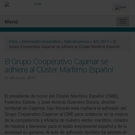
Idiomas
y
Buscador
Menú
Naveg
princip
Inicio
>
Información corporativa
>
Sala de prensa
>
Año 2017
>
El
Grupo Cooperativo Cajamar se adhiere al Clúster Marítimo Español
El Grupo Cooperativo Cajamar se
adhiere al Clúster Marítimo Español
01 de Junio, 2017
El presidente de honor del Clúster Marítimo Español (CME),
Federico Esteve, y José Antonio Guerrero García, director
territorial de Cajamar, han firmado esta mañana la adhesión del
Grupo Cooperativo Cajamar al CME para colaborar en la mejora
de la competencia y eficacia de nuestro sector marítimo, creador
de riqueza y bienestar para el tejido empresarial español y de la
sociedad en general. Al acto de adhesión también ha asistido el