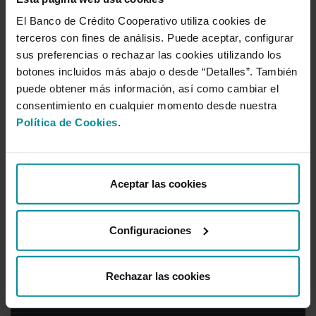
naval, pasando por la logística o la investigación. Una
El Banco de Crédito Cooperativo utiliza cookies de
competitividad que el Clúster Marítimo Español tiene como
objetivo favorecer entre todos sus integrantes; por lo que damos
terceros con fines de análisis. Puede aceptar, configurar
la bienvenida a un nuevo socio que nos permitirá seguir
sus preferencias o rechazar las cookies utilizando los
avanzando en la consecución de nuestros objetivos, así como de
botones incluidos más abajo o desde “Detalles”. También
ese viejo sueño que es agrupar en una única organización a
puede obtener más información, así como cambiar el
todas las industrias, los servicios y las actividades económicas de
consentimiento en cualquier momento desde nuestra
nuestro país relacionadas con la mar”.
Política de Cookies
.
Sala de prensa
Aceptar las cookies
Año 2026
Año 2025
Configuraciones
Año 2024
Año 2023
Rechazar las cookies
Año 2022