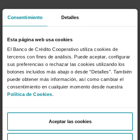
Sala de prensa
Consentimiento
Detalles
Año 2026
Año 2025
Esta página web usa cookies
El Banco de Crédito Cooperativo utiliza cookies de
Año 2024
terceros con fines de análisis. Puede aceptar, configurar
Año 2023
sus preferencias o rechazar las cookies utilizando los
botones incluidos más abajo o desde “Detalles”. También
Año 2022
puede obtener más información, así como cambiar el
Año 2021
consentimiento en cualquier momento desde nuestra
Política de Cookies
.
Año 2020
Año 2019
Año 2018
Aceptar las cookies
Año 2017