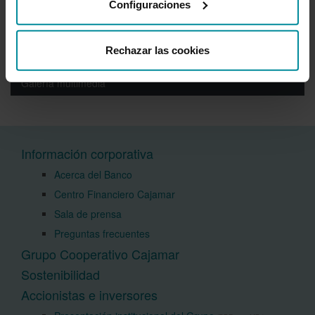
Año 2016
Configuraciones
Año 2015
Rechazar las cookies
Año 2014
Galería multimedia
Información corporativa
Acerca del Banco
Centro Financiero Cajamar
Sala de prensa
Preguntas frecuentes
Grupo Cooperativo Cajamar
Sostenibilidad
Accionistas e inversores