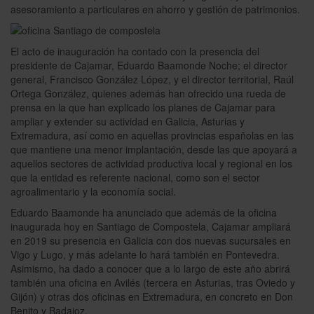
t
asesoramiento a particulares en ahorro y gestión de patrimonios.
i
d
a
El acto de inauguración ha contado con la presencia del
d
a
presidente de Cajamar, Eduardo Baamonde Noche; el director
n
general, Francisco González López, y el director territorial, Raúl
u
Ortega González, quienes además han ofrecido una rueda de
n
prensa en la que han explicado los planes de Cajamar para
c
ampliar y extender su actividad en Galicia, Asturias y
i
Extremadura, así como en aquellas provincias españolas en las
a
l
que mantiene una menor implantación, desde las que apoyará a
a
aquellos sectores de actividad productiva local y regional en los
a
que la entidad es referente nacional, como son el sector
p
agroalimentario y la economía social.
e
r
Eduardo Baamonde ha anunciado que además de la oficina
t
inaugurada hoy en Santiago de Compostela, Cajamar ampliará
u
en 2019 su presencia en Galicia con dos nuevas sucursales en
r
Vigo y Lugo, y más adelante lo hará también en Pontevedra.
a
e
Asimismo, ha dado a conocer que a lo largo de este año abrirá
s
también una oficina en Avilés (tercera en Asturias, tras Oviedo y
t
Gijón) y otras dos oficinas en Extremadura, en concreto en Don
e
Benito y Badajoz.
a