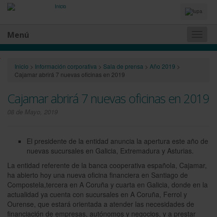
Idiomas
y
Buscador
Menú
Naveg
princip
·
Inicio
>
Información corporativa
>
Sala de prensa
>
Año 2019
>
E
Cajamar abrirá 7 nuevas oficinas en 2019
l
p
Cajamar abrirá 7 nuevas oficinas en 2019
r
e
08 de Mayo, 2019
s
i
d
e
El presidente de la entidad anuncia la apertura este año de
n
nuevas sucursales en Galicia, Extremadura y Asturias.
t
e
La entidad referente de la banca cooperativa española, Cajamar,
d
ha abierto hoy una nueva oficina financiera en Santiago de
e
Compostela,tercera en A Coruña y cuarta en Galicia, donde en la
l
actualidad ya cuenta con sucursales en A Coruña, Ferrol y
a
Ourense, que estará orientada a atender las necesidades de
e
n
financiación de empresas, autónomos y negocios, y a prestar