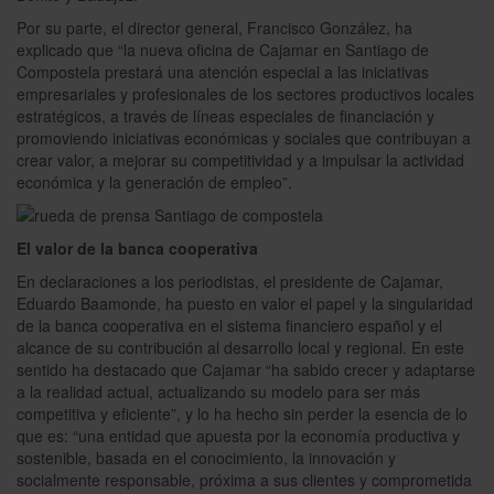
ñ
Por su parte, el director general, Francisco González, ha
o
explicado que “la nueva oficina de Cajamar en Santiago de
d
Compostela prestará una atención especial a las iniciativas
e
empresariales y profesionales de los sectores productivos locales
n
u
estratégicos, a través de líneas especiales de financiación y
e
promoviendo iniciativas económicas y sociales que contribuyan a
v
crear valor, a mejorar su competitividad y a impulsar la actividad
a
económica y la generación de empleo”.
s
s
u
c
El valor de la b
anca cooperativa
u
En declaraciones a los periodistas, el presidente de Cajamar,
r
s
Eduardo Baamonde, ha puesto en valor el papel y la singularidad
a
de la banca cooperativa en el sistema financiero español y el
l
alcance de su contribución al desarrollo local y regional. En este
e
sentido ha destacado que Cajamar “ha sabido crecer y adaptarse
s
a la realidad actual, actualizando su modelo para ser más
e
competitiva y eficiente”, y lo ha hecho sin perder la esencia de lo
n
G
que es: “una entidad que apuesta por la economía productiva y
a
sostenible, basada en el conocimiento, la innovación y
l
socialmente responsable, próxima a sus clientes y comprometida
i