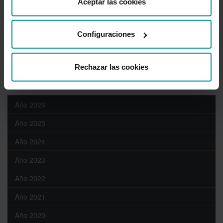
Aceptar las cookies
euros, genera el 13,4 % del Producto Industrial Bruto y 670.000
puestos de trabajo directos, indirectos e inducidos en España. El
sector químico es el segundo mayor exportador de la economía
española y el primer inversor en I+D+i y Protección del Medio
Configuraciones
Ambiente.
Rechazar las cookies
Sala de prensa
Año 2026
Año 2025
Año 2024
Año 2023
Año 2022
Año 2021
Año 2020