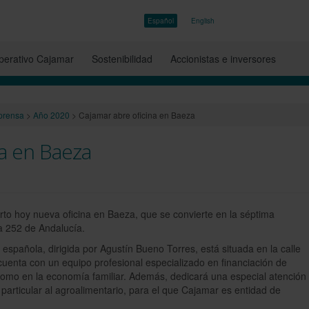
Español
English
erativo Cajamar
Sostenibilidad
Accionistas e inversores
prensa
>
Año 2020
>
Cajamar abre oficina en Baeza
na en Baeza
to hoy nueva oficina en Baeza, que se convierte en la séptima
la 252 de Andalucía.
 española, dirigida por Agustín Bueno Torres, está situada en la calle
enta con un equipo profesional especializado en financiación de
omo en la economía familiar. Además, dedicará una especial atención
 particular al agroalimentario, para el que Cajamar es entidad de