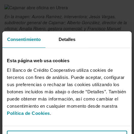
En la imagen:
Aurora Ramirez, interventora; Jesús Vargas,
subdirector general de Cajamar; Alberto González, director de la
oficina; Amalia Rivero, gestora comercial; y Francisco Manuel
Martínez, director territorial.
Consentimiento
Detalles
Sala de prensa
Esta página web usa cookies
El Banco de Crédito Cooperativo utiliza cookies de
Año 2026
terceros con fines de análisis. Puede aceptar, configurar
Año 2025
sus preferencias o rechazar las cookies utilizando los
botones incluidos más abajo o desde “Detalles”. También
Año 2024
puede obtener más información, así como cambiar el
Año 2023
consentimiento en cualquier momento desde nuestra
Política de Cookies
.
Año 2022
Año 2021