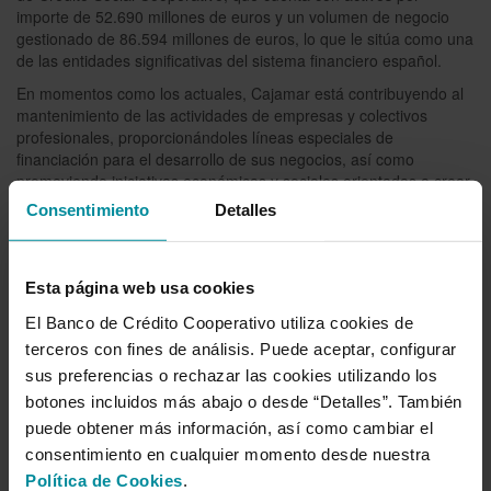
importe de 52.690 millones de euros y un volumen de negocio
gestionado de 86.594 millones de euros, lo que le sitúa como una
de las entidades significativas del sistema financiero español.
En momentos como los actuales, Cajamar está contribuyendo a
l
mantenimiento
de las actividades de empresas y colectivos
profesionales, proporcionándoles líneas especiales de
financiación para el desarrollo de sus negocios, así como
promoviendo iniciativas económicas y sociales orientadas a crear
valor e impulsar la actividad económica y la generación de
Consentimiento
Detalles
empleo.
Esta página web usa cookies
El Banco de Crédito Cooperativo utiliza cookies de
Sala de prensa
terceros con fines de análisis. Puede aceptar, configurar
sus preferencias o rechazar las cookies utilizando los
Año 2026
botones incluidos más abajo o desde “Detalles”. También
puede obtener más información, así como cambiar el
Año 2025
consentimiento en cualquier momento desde nuestra
Año 2024
Política de Cookies
.