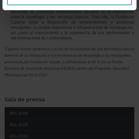
cursos, con Cajamar Innova se ha puesto en marcha un modelo
propio de incubación para apoyar a los emprendedores y favorecer el
desarrollo de proyectos empresariales situados en la intersección
entre la tecnología y los recursos hídricos. Para ello, la Fundación
Cajamar pone a disposición de emprendedores y empresas
emergentes su amplia experiencia e infraestructura de investigación,
así como el conocimiento y la experiencia de sus profesionales y
red internacional de colaboradores.
Cajamar Innova pertenece a la red de incubadoras de alta tecnología para el
fomento de la innovación y la transferencia de tecnología a las micropymes
promovida por Fundación Incyde, y cofinanciada al 80 % por el Fondo
Europeo de Desarrollo Regional (FEDER) dentro del Programa Operativo
Plurirregional 2014-2020.
Sala de prensa
Año 2026
Año 2025
Año 2024