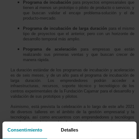
Programa de incubación
para proyectos empresariales que
tienen al menos un prototipo o piloto de producto o servicio, y
que buscan validar el encaje problema-solución y el de
producto-mercado.
Programa de incubación de larga duración
para el mismo
tipo de proyectos que el anterior, pero con un horizonte de
desarrollo temporal más amplio.
Programa de aceleración
para empresas que están
realizando sus primeras ventas y que buscan crecer de
manera rápida.
La duración estándar de los programas de incubación y aceleración
es de seis meses, y de un año para el programa de incubación de
larga duración. Los emprendedores podrán acceder a
infraestructuras, recursos, soporte técnico y tecnológico de los
centros experimentales de la Fundación Cajamar para el desarrollo y
validación de sus prototipos y pilotos.
Asimismo, está prevista la celebración a lo largo de este año 2021
de diversos talleres en el ámbito de la gestión empresarial y la
tecnología, así como encuentros con emprendedores y tecnólogos
para favorecer el intercambio de conocimientos y experiencias entre
los proyectos participantes, y entre estos y el conjunto de la
Consentimiento
Detalles
comunidad española de empresas y usuarios del agua.