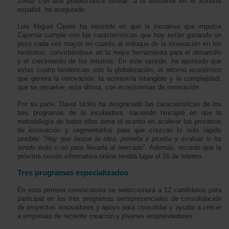
zonas con una problemática similar
” a la existente en el Sureste
español, ha asegurado.
Luis Miguel Ciprés ha insistido en que la iniciativa que impulsa
Cajamar cumple con las características que hoy están ganando un
peso cada vez mayor en cuanto al enfoque de la innovación en los
territorios, convirtiéndose en la mejor herramienta para el desarrollo
y el crecimiento de los mismos. En este sentido, ha apuntado que
estas cuatro tendencias son la globalización, el retorno económico
que genera la innovación, la economía intangible y la complejidad,
que se resuelve, esta última, con ecosistemas de innovación.
Por su parte, David Uclés ha desgranado las características de los
tres programas de la incubadora, haciendo hincapié en que la
metodología de todos ellos pone el acento en acelerar los procesos
de innovación y segmentarlos para que crezcan lo más rápido
posible: “
Hay que lanzar la idea, ponerla a prueba y evaluar si ha
tenido éxito o no para llevarla al mercado
”. Además, recordó que la
próxima sesión informativa online tendrá lugar el 16 de febrero.
Tres programas especializados
En esta primera convocatoria se seleccionará a 12 candidatos para
participar en los tres programas semipresenciales de consolidación
de proyectos innovadores y apoyo para consolidar y ayudar a crecer
a empresas de reciente creación y jóvenes emprendedores: