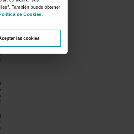
l
alles”. También puede obtener
o
l
Política de Cookies
.
s
e
Aceptar las cookies
a
s
e
s
s
%
%
e
l
e
n