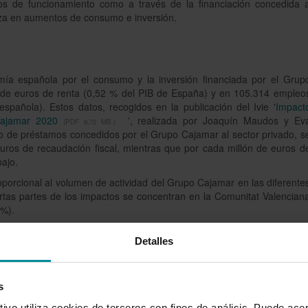
os de funcionamiento como a través de la financiación concedida 
iza en aumentos de consumo e inversión.
ía española por el consumo y la inversión financiada por el Grup
 de euros de renta (0,52 % del PIB de España) y en 105.314 empleo
pañola). Estos datos, recogidos en la publicación del Ivie '
Impact
Cajamar 2020
', realizada por Joaquín Maudos y Ev
(PDF 6,72 MB.)
 de préstamos concedidos por el Grupo Cajamar al sector privado, s
uros de recaudación fiscal, mientras que por cada millón de euros d
ajo.
roporcional al volumen de actividad del Grupo Cajamar en las diferente
tas partes de los impactos se concentran en la Comunitat Valencian
 %).
Detalles
s asociados a la actividad económica creada gracias a los préstamo
s
rativo Cajamar asciende a un total de 2.281 millones de euros, de lo
vo utiliza cookies de terceros con fines de análisis. Puede acep