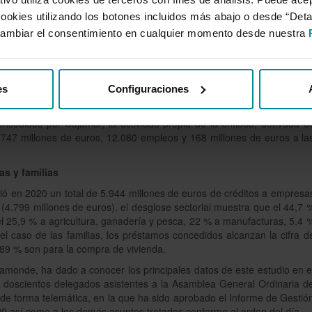
s indirectos (mayoritariamente el IVA, 817,7 millones de euros) y e
cookies utilizando los botones incluidos más abajo o desde “Det
 últimos, las cotizaciones a la Seguridad Social por el empleo cread
as de 647,2 millones de euros (28,4 % del total), el efecto sobre e
ambiar el consentimiento en cualquier momento desde nuestra
,7 millones de euros (25,6 %), mientras que la aportación vía IRPF e
).
 Universitat de València y director adjunto del Ivie, los resultados d
es
Configuraciones
te contribución del Grupo Cajamar a la generación de riqueza en l
 año tan complicado como ha sido el 2020. Y además de los impacto
ncedidos por Cajamar, la actividad propia de la entidad, derivada d
 747 millones de euros, 12.080 empleos y 168 millones de euros a la
as y familias
ó en 2020 un total de 5.944 millones de euros de créditos a empresa
 (4.799 millones de euros), el desglose sectorial muestra que el 44,7 
 el 25,9 % a agricultura, ganadería y pesca, 22 % a manufacturas, 5,4 
el caso de las familias, los préstamos concedidos alcanzan la cifra d
 89 % son para la compra de vivienda.
monde, ha dado a conocer los principales datos de este estudio en e
s doscientos delegados asistentes a la Asamblea General Ordinaria d
 de forma telemática, en la que ha sido aprobado el Informe de Gestió
020 así como a los demás asuntos tratados conforme al orden del día.