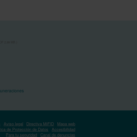
F 2,99 MB.)
muneraciones
e
Aviso legal
Directiva MiFID
Mapa web
tica de Protección de Datos
Accesibilidad
Para tu seguridad
Canal de denuncias