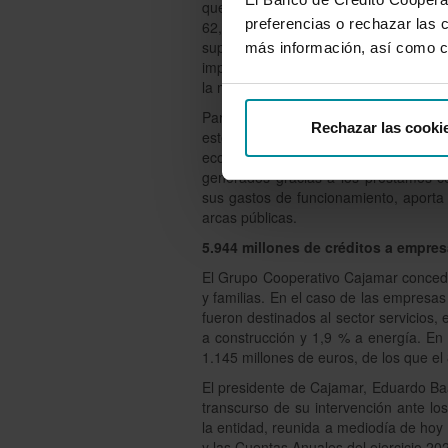
que el 37,2 % corresponden a impuesto
preferencias o rechazar las 
62, 8 % restante a directos. De estos
suponen un ingreso a las arcas públic
más información, así como c
impuesto de sociedades asciende a 584
la más reducida (199,7 millones, 8,7 %
Para Joaquín Maudos, catedrático de la
Rechazar las cooki
este informe demuestran la importan
economía española, sobre todo en un
generados gracias a los préstamos co
sus gastos de funcionamiento, aporta
arcas públicas.
5.944 millones de créditos a empres
El Grupo Cooperativo Cajamar concedi
y familias. En el caso de las empresas
fueron destinados al sector servicios,
a construcción y 1,9 % a energía. En 
1.145 millones de euros, de los que el
El presidente de Cajamar, Eduardo Baa
transcurso de su intervención ante lo
la entidad, reunida a mediodía de hoy
y las Cuentas Anuales del ejercicio 2