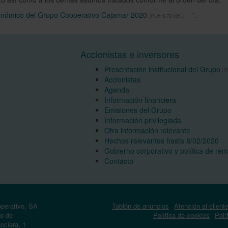
onómico del Grupo Cooperativo Cajamar 2020
'
.
(PDF 6,72 MB.)
Accionistas e inversores
Presentación institucional del Grupo
(PD
Accionistas
Agenda
Información financiera
Emisiones del Grupo
Información privilegiada
Otra información relevante
Hechos relevantes hasta 8/02/2020
Gobierno corporativo y política de re
Contacto
operativo, SA
Tablón de anuncios
Atención al client
co de
Política de cookies
Polí
nciera, 1