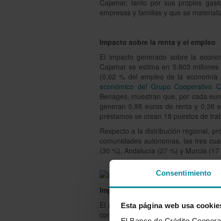
Cajamar, tanto por sus propios gast
empresas y familias y que se material
Impacto sobre la renta y el empleo
El impacto generado sobre la econom
Cajamar se estima en 5.803 millones
(0,62 % del empleo de la economía es
económico del Grupo Cooperativo 
Benages, muestran que, por cada euro
generan 0,98 euros de renta y 0,38 e
préstamos se crean 18 puestos de trab
Respecto a la distribución regional, p
comunidades autónomas, las tres cuar
(30 %), Andalucía (27 %) y Murcia (17
Consentimiento
Impacto fiscal
El montante de los impactos fiscale
Esta página web usa cookie
concedidos en 2020 por el Grupo Coope
El Banco de Crédito Cooperati