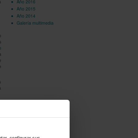
a
Año 2016
Año 2015
Año 2014
Galería multimedia
o
s
o
a
e
e
s
a
s
s
tar, configurar sus