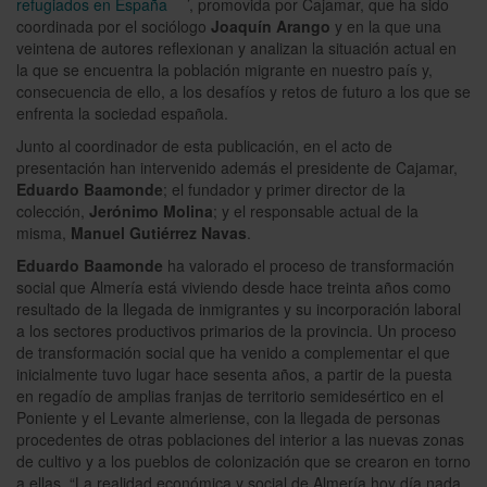
refugiados en España
’, promovida por Cajamar, que ha sido
coordinada por el sociólogo
Joaquín Arango
y en la que una
veintena de autores reflexionan y analizan la situación actual en
la que se encuentra la población migrante en nuestro país y,
consecuencia de ello, a los desafíos y retos de futuro a los que se
enfrenta la sociedad española.
Junto al coordinador de esta publicación, en el acto de
presentación han intervenido además el presidente de Cajamar,
Eduardo Baamonde
; el fundador y primer director de la
colección,
Jerónimo Molina
; y el responsable actual de la
misma,
Manuel Gutiérrez Navas
.
Eduardo Baamonde
ha valorado el proceso de transformación
social que Almería está viviendo desde hace treinta años como
resultado de la llegada de inmigrantes y su incorporación laboral
a los sectores productivos primarios de la provincia. Un proceso
de transformación social que ha venido a complementar el que
inicialmente tuvo lugar hace sesenta años, a partir de la puesta
en regadío de amplias franjas de territorio semidesértico en el
Poniente y el Levante almeriense, con la llegada de personas
procedentes de otras poblaciones del interior a las nuevas zonas
de cultivo y a los pueblos de colonización que se crearon en torno
a ellas. “La realidad económica y social de Almería hoy día nada