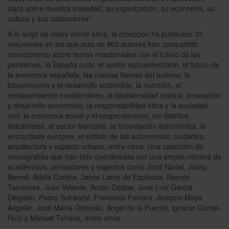
clara sobre nuestra sociedad, su organización, su economía, su
cultura y sus costumbres”.
A lo largo de estos veinte años, la colección ha publicado 35
volúmenes en los que más de 800 autores han compartido
conocimiento sobre temas relacionados con el futuro de las
pensiones, la España rural, el sector agroalimentario, el futuro de
la economía española, las nuevas formas del turismo, la
bioeconomía y el desarrollo sostenible, la nutrición, el
medioambiente mediterráneo, la biodiversidad marina, innovación
y desarrollo económico, la responsabilidad ética y la sociedad
civil, la economía social y el cooperativismo, los distritos
industriales, el sector bancario, la financiación autonómica, la
encrucijada europea, el estado de las autonomías, ciudades,
arquitectura y espacio urbano, entre otros. Una colección de
monografías que han sido coordinadas por una amplia nómina de
académicos, pensadores y expertos como Jordi Nadal, Josep
Borrell, Adela Cortina, Jaime Lamo de Espinosa, Ramón
Tamames, Juan Velarde, Antón Costas, José Luis García
Delgado, Pedro Schwartz, Francisco Ferraro, Joaquín Moya
Angeler, José María Ordovás, Ángel de la Fuente, Ignacio Conde-
Ruíz y Manuel Toharia, entre otros.