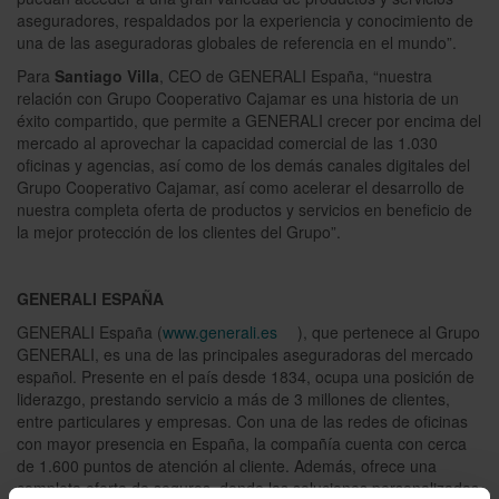
aseguradores, respaldados por la experiencia y conocimiento de
una de las aseguradoras globales de referencia en el mundo”.
Para
Santiago Villa
, CEO de GENERALI España, “nuestra
relación con Grupo Cooperativo Cajamar es una historia de un
éxito compartido, que permite a GENERALI crecer por encima del
mercado al aprovechar la capacidad comercial de las 1.030
oficinas y agencias, así como de los demás canales digitales del
Grupo Cooperativo Cajamar, así como acelerar el desarrollo de
nuestra completa oferta de productos y servicios en beneficio de
la mejor protección de los clientes del Grupo”.
GENERALI ESPAÑA
GENERALI España (
www.generali.es
), que pertenece al Grupo
GENERALI, es una de las principales aseguradoras del mercado
español. Presente en el país desde 1834, ocupa una posición de
liderazgo, prestando servicio a más de 3 millones de clientes,
entre particulares y empresas. Con una de las redes de oficinas
con mayor presencia en España, la compañía cuenta con cerca
de 1.600 puntos de atención al cliente. Además, ofrece una
completa oferta de seguros, donde las soluciones personalizadas