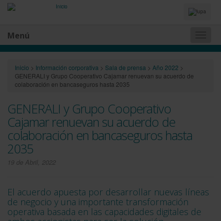
Idiomas
y
Buscador
Menú
Naveg
princip
Inicio
>
Información corporativa
>
Sala de prensa
>
Año 2022
>
GENERALI y Grupo Cooperativo Cajamar renuevan su acuerdo de
colaboración en bancaseguros hasta 2035
GENERALI y Grupo Cooperativo
Cajamar renuevan su acuerdo de
colaboración en bancaseguros hasta
2035
19 de Abril, 2022
El acuerdo apuesta por desarrollar nuevas líneas
de negocio y una importante transformación
operativa basada en las capacidades digitales de