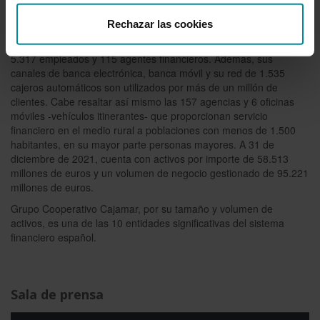
GRUPO COOPERATIVO CAJAMAR
Rechazar las cookies
Es referente de la banca cooperativa en España, con 3,5 millones
de clientes y 1,5 millones de socios, 1.030 oficinas y agencias,
5.317 empleados y 115 agentes financieros. Además, sus
canales de banca electrónica, banca móvil y su red de 1.535
cajeros automáticos son utilizados por más de un millón de
clientes. Cabe resaltar así mismo las 157 agencias y 6 oficinas
móviles -vehículos itinerantes- que proporcionan servicio
financiero en el medio rural a poblaciones con menos de 1.500
habitantes, en su mayor parte personas mayores. A 31 de
diciembre de 2021, cuenta con activos por importe de 58.513
millones de euros y un volumen de negocio gestionado de 95.221
millones de euros.
Grupo Cooperativo Cajamar, por su tamaño y volumen de
activos, es una de las 10 entidades significativas del sistema
financiero español.
Sala de prensa