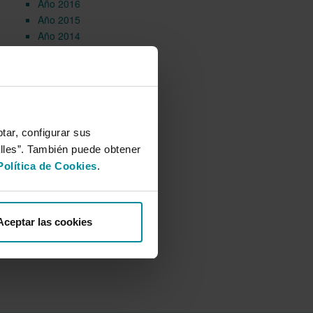
Año 2016
Año 2015
Año 2014
Galería multimedia
tar, configurar sus
alles”. También puede obtener
Política de Cookies
.
Aceptar las cookies
r