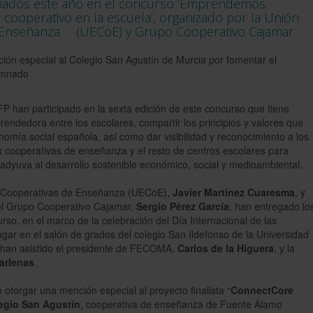
emiados este año en el concurso ‘Emprendemos.
ooperativo en la escuela’, organizado por la
Unión
 Enseñanza
(UECoE) y Grupo Cooperativo Cajamar.
P han participado en la sexta edición de este concurso que tiene
rendedora entre los escolares, compartir los principios y valores que
onomía social española, así como dar visibilidad y reconocimiento a los
s cooperativas de enseñanza y el resto de centros escolares para
oadyuva al desarrollo sostenible económico, social y medioambiental.
de Cooperativas de Enseñanza (UECoE),
Javier Martínez Cuaresma
, y
del Grupo Cooperativo Cajamar,
Sergio Pérez García
, han entregado lo
so, en el marco de la celebración del Día Internacional de las
gar en el salón de grados del colegio San Ildefonso de la Universidad
n han asistido el presidente de FECOMA,
Carlos de la Higuera
, y la
arlenas
.
torgar una mención especial al proyecto finalista “
ConnectCore
egio San Agustín
, cooperativa de enseñanza de Fuente Álamo