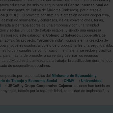
rativa educativa, ha sido ex aequo para el
Centro Internacional de
a de enseñanza de Palma de Mallorca (Baleares), por el trabajo
tos (CODE)
”. El proyecto consiste en la creación de una cooperativa,
 gestión de seminarios y congresos, viajes, convenciones, ferias,
nfocada a los trabajadores de una empresa y con una finalidad
ios y socias un lugar de trabajo estable, y siendo una empresa
ha logrado este galardón el
Colegio El Salvador
, cooperativa de
tabria). Su proyecto, “
Segunda vida
”, consiste en la creación de
ropa y juguetes usados, al objeto de proporcionarles una segunda vida.
rentes foros y canales de comunicación, el material se recibe y clasifica
, para más tarde proceder a su venta y destinar los recursos
 La actividad está planteada para trabajar la clasificación durante todo
rcado de cooperativas escolares.
 compuesto por responsables del
Ministerio de Educación y
erio de Trabajo y Economía Social
;
CNMV
;
Universidad
M
; UECoE, y Grupo Cooperativo Cajamar
, quienes han tenido en
s proyectos, interés por la sostenibilidad, capacidad de implantación y