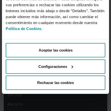
ALSA; Enrique Osuna Villa, coordinador de Transportes de la
sus preferencias o rechazar las cookies utilizando los
Zona Mediterránea, y otros representantes de ambas entidades.
botones incluidos más abajo o desde “Detalles”. También
puede obtener más información, así como cambiar el
consentimiento en cualquier momento desde nuestra
Sala de prensa
Política de Cookies
.
Año 2026
Año 2025
Aceptar las cookies
Año 2024
Configuraciones
Año 2023
Año 2022
Rechazar las cookies
Año 2021
Año 2020
Año 2019