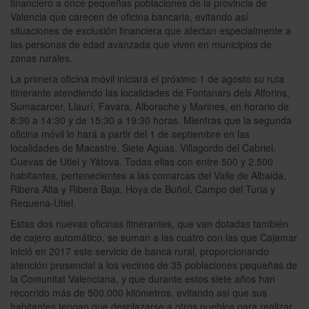
financiero a once pequeñas poblaciones de la provincia de
Valencia que carecen de oficina bancaria, evitando así
situaciones de exclusión financiera que afectan especialmente a
las personas de edad avanzada que viven en municipios de
zonas rurales.
La primera oficina móvil iniciará el próximo 1 de agosto su ruta
itinerante atendiendo las localidades de Fontanars dels Alforins,
Sumacarcer, Llaurí, Favara, Alborache y Marines, en horario de
8:30 a 14:30 y de 15:30 a 19:30 horas. Mientras que la segunda
oficina móvil lo hará a partir del 1 de septiembre en las
localidades de Macastre, Siete Aguas, Villagordo del Cabriel,
Cuevas de Utiel y Yátova. Todas ellas con entre 500 y 2.500
habitantes, pertenecientes a las comarcas del Valle de Albaida,
Ribera Alta y Ribera Baja, Hoya de Buñol, Campo del Turia y
Requena-Utiel.
Estas dos nuevas oficinas itinerantes, que van dotadas también
de cajero automático, se suman a las cuatro con las que Cajamar
inició en 2017 este servicio de banca rural, proporcionando
atención presencial a los vecinos de 35 poblaciones pequeñas de
la Comunitat Valenciana, y que durante estos siete años han
recorrido más de 500.000 kilómetros, evitando así que sus
habitantes tengan que desplazarse a otros pueblos para realizar