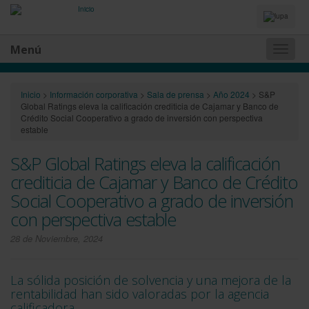
Idiomas
y
Buscador
Menú
Naveg
princip
Inicio
>
Información corporativa
>
Sala de prensa
>
Año 2024
>
S&P
Global Ratings eleva la calificación crediticia de Cajamar y Banco de
Crédito Social Cooperativo a grado de inversión con perspectiva
estable
S&P Global Ratings eleva la calificación
crediticia de Cajamar y Banco de Crédito
Social Cooperativo a grado de inversión
con perspectiva estable
28 de Noviembre, 2024
La sólida posición de solvencia y una mejora de la
rentabilidad han sido valoradas por la agencia
calificadora.