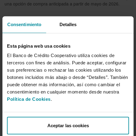
una opción de compra anticipada a partir de mayo de 2026.
Consentimiento
Detalles
Sala de prensa
Año 2026
Esta página web usa cookies
Año 2025
El Banco de Crédito Cooperativo utiliza cookies de
terceros con fines de análisis. Puede aceptar, configurar
Año 2024
sus preferencias o rechazar las cookies utilizando los
Año 2023
botones incluidos más abajo o desde “Detalles”. También
puede obtener más información, así como cambiar el
Año 2022
consentimiento en cualquier momento desde nuestra
Año 2021
Política de Cookies
.
Año 2020
Año 2019
Aceptar las cookies
Año 2018