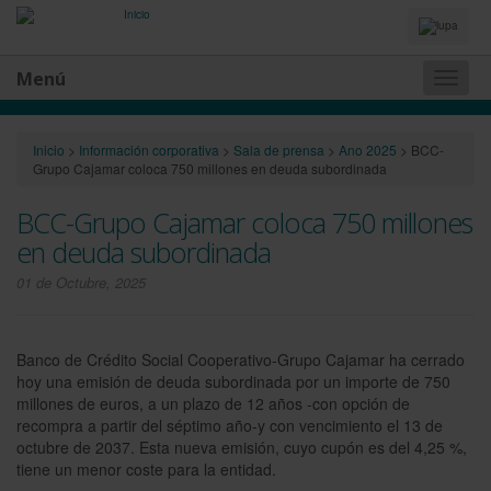
Idiomas
y
Buscador
Menú
Naveg
princip
Inicio
>
Información corporativa
>
Sala de prensa
>
Ano 2025
>
BCC-
Grupo Cajamar coloca 750 millones en deuda subordinada
BCC-Grupo Cajamar coloca 750 millones
en deuda subordinada
01 de Octubre, 2025
Banco de Crédito Social Cooperativo-Grupo Cajamar ha cerrado
hoy una emisión de deuda subordinada por un importe de 750
millones de euros, a un plazo de 12 años -con opción de
recompra a partir del séptimo año-y con vencimiento el 13 de
octubre de 2037. Esta nueva emisión, cuyo cupón es del 4,25 %,
tiene un menor coste para la entidad.