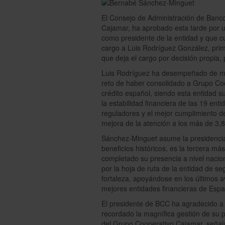
El Consejo de Administración de Banc
Cajamar, ha aprobado esta tarde por
como presidente de la entidad y que c
cargo a Luis Rodríguez González, prim
que deja el cargo por decisión propia,
Luis Rodríguez ha desempeñado de man
reto de haber consolidado a Grupo Co
crédito español, siendo esta entidad s
la estabilidad financiera de las 19 ent
reguladores y el mejor cumplimiento de
mejora de la atención a los más de 3,8
Sánchez-Minguet asume la presidenci
beneficios históricos, es la tercera má
completado su presencia a nivel nacio
por la hoja de ruta de la entidad de se
fortaleza, apoyándose en los últimos 
mejores entidades financieras de Esp
El presidente de BCC ha agradecido a t
recordado la magnífica gestión de su 
del Grupo Cooperativo Cajamar, señal