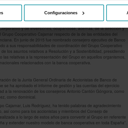
ue nombrado subdirector general y en 1994 director general de
ó durante 17 años, hasta que en 2011 se produce la fusión con
es
Configuraciones
ral y en 2015 en Banco de Crédito Social Cooperativo ha ejercido las
 Corporativo y de Inversiones, ocupándose, además, de la dirección y
al Grupo Cooperativo Cajamar respecto de la de las entidades del
ciana. En junio de 2015 fue nombrado consejero ejecutivo de Banco
ndo a sus responsabilidades de coordinación del Grupo Cooperativo
de los asuntos relativos a Resolución y a Sostenibilidad, presidiendo
 las relativas a la representación del Grupo en aquellos organismos,
rnacionales relacionados con la banca cooperativa.
bración de la Junta General Ordinaria de Accionistas de Banco de
e se ha aprobado el informe de gestión y las cuentas del ejercicio
ad a la renovación de los consejeros Antonio Cantón Góngora, como
ez, como dominical.
po Cajamar, Luis Rodríguez, ha tenido palabras de agradecimiento
po, así como para los accionistas y miembros del Consejo de
ealizada a lo largo de estos años para convertir al Grupo en referente
paña y extender nuestro modelo de banca cooperativa en toda España”.