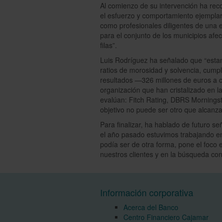
Al comienzo de su intervención ha rec
el esfuerzo y comportamiento ejemplar
como profesionales diligentes de una e
para el conjunto de los municipios af
filas”.
Luis Rodríguez ha señalado que “esta
ratios de morosidad y solvencia, cump
resultados —326 millones de euros a c
organización que han cristalizado en l
evalúan: Fitch Rating, DBRS Morningsta
objetivo no puede ser otro que alcanz
Para finalizar, ha hablado de futuro s
el año pasado estuvimos trabajando e
podía ser de otra forma, pone el foco 
nuestros clientes y en la búsqueda cont
Información corporativa
Acerca del Banco
Centro Financiero Cajamar