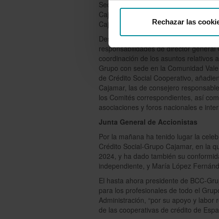
Secretaría General Técnica. En 1990 f
CajaCampo, responsabilidad que ejerci
Rechazar las cooki
Cajamar.
Desde el año 2011, en Cajamar Caja Ru
responsabilidades de director general
coordinación de los asuntos relativos 
Grupo con sede en la Comunidad Valen
de Crédito Social Cooperativo, añadie
Cajamar, las de consejero responsable 
los Comités correspondientes, así como
asociaciones y foros nacionales e inte
Junta General de Accionistas
Por la mañana ha tenido lugar la cele
Crédito Social-Grupo Cajamar, en la qu
2024, y ha dado también su conformid
independiente, y María López Fernánd
El hasta ahora presidente de BCC-Gru
para los profesionales de todo el Gru
Administración, “por su apoyo y labor r
de las cooperativas de crédito de Es