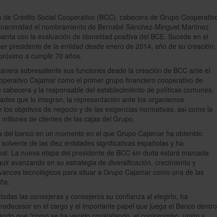
o de Crédito Social Cooperativo (BCC), cabecera de Grupo Cooperativ
 unanimidad el nombramiento de Bernabé Sánchez-Minguet Martínez
uenta con la evaluación de idoneidad positiva del BCE. Sucede en el
er presidente de la entidad desde enero de 2014, año de su creación,
 próximo a cumplir 70 años.
era sobresaliente sus funciones desde la creación de BCC ante el
operativo Cajamar como el primer grupo financiero cooperativo de
u cabecera y la responsable del establecimiento de políticas comunes,
idades que lo integran, la representación ante los organismos
 los objetivos de negocio y de las exigencias normativas, así como la
 millones de clientes de las cajas del Grupo.
a del banco en un momento en el que Grupo Cajamar ha obtenido
s solvente de las diez entidades significativas españolas y ha
nal. La nueva etapa del presidente de BCC sin duda estará marcada
guir avanzando en su estrategia de diversificación, crecimiento y
avances tecnológicos para situar a Grupo Cajamar como una de las
aña.
odas las consejeras y consejeros su confianza al elegirlo, ha
predecesor en el cargo y el importante papel que juega el Banco dentro
ando que "como se ha venido constatando, el compromiso, unión y