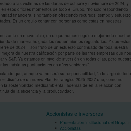
ordado a las víctimas de las danas de octubre y noviembre de 2024, y
 en esos difíciles momentos de todo el Grupo, “no solo respondiendo
ntidad financiera, sino también ofreciendo recursos, tiempo y esfuerzo
ectados. Es un orgullo contar con personas como estas en nuestras
mos ante un nuevo ciclo, en el que hemos seguido mejorando nuestra
liendo de manera holgada los requerimientos regulatorios. Y que estos
ierre de 2024— son fruto de un esfuerzo continuado de toda nuestra
a mejora de nuestra calificación por parte de las tres empresas que nos
r y S&P. Ya estamos en nivel de inversión en todas ellas, pero nuestr
ar las máximas puntuaciones en años venideros”.
eñalando que, aunque ya no será su responsabilidad, “a lo largo de todo
n el diseño de un nuevo Plan Estratégico 2025-2027 que, como no
en la sostenibilidad medioambiental, además de en la relación con
inúa de la eficiencia y la productividad”.
Accionistas e inversores
Presentación institucional del Grupo
(PD
Accionistas