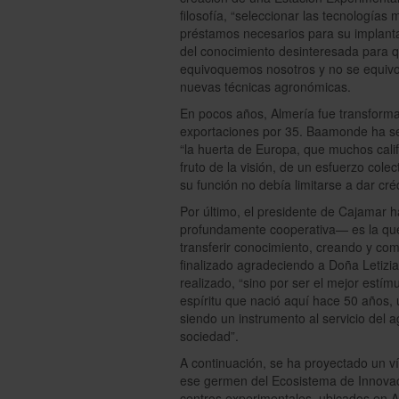
filosofía, “seleccionar las tecnología
préstamos necesarios para su implanta
del conocimiento desinteresada para q
equivoquemos nosotros y no se equivoqu
nuevas técnicas agronómicas.
En pocos años, Almería fue transforma
exportaciones por 35. Baamonde ha se
“la huerta de Europa, que muchos calif
fruto de la visión, de un esfuerzo col
su función no debía limitarse a dar créd
Por último, el presidente de Cajamar 
profundamente cooperativa— es la que 
transferir conocimiento, creando y co
finalizado agradeciendo a Doña Letizia
realizado, “sino por ser el mejor estí
espíritu que nació aquí hace 50 años, 
siendo un instrumento al servicio del a
sociedad”.
A continuación, se ha proyectado un v
ese germen del Ecosistema de Innovac
centros experimentales, ubicados en Al