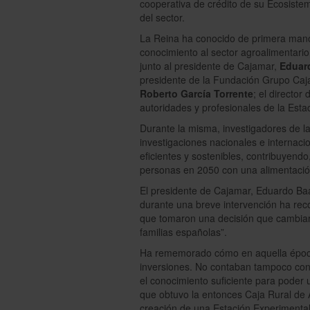
cooperativa de crédito de su Ecosiste
del sector.
La Reina ha conocido de primera mano 
conocimiento al sector agroalimentario 
junto al presidente de Cajamar,
Eduar
presidente de la Fundación Grupo Cajam
Roberto García Torrente
; el director
autoridades y profesionales de la Esta
Durante la misma, investigadores de l
investigaciones nacionales e internaci
eficientes y sostenibles, contribuyend
personas en 2050 con una alimentació
El presidente de Cajamar, Eduardo Baa
durante una breve intervención ha reco
que tomaron una decisión que cambiaría
familias españolas”.
Ha rememorado cómo en aquella época l
inversiones. No contaban tampoco con 
el conocimiento suficiente para poder u
que obtuvo la entonces Caja Rural de
creación de una Estación Experimental