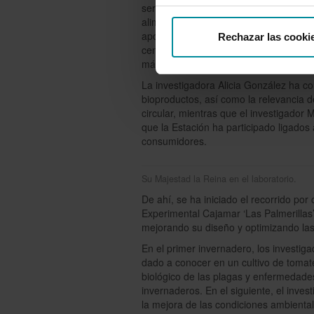
servicios especializados en desarrollo
alimentos y bioeconomía circular. Un e
aportan su experiencia y capacidad en
Rechazar las cooki
centros tecnológicos y universidades de
más eficiente, sostenible y rentable.
La investigadora Alicia González ha co
bioproductos, así como la relevancia 
circular, mientras que el investigado
que la Estación ha participado ligados
consumidores.
Su Majestad la Reina en el laboratorio.
De ahí, se ha iniciado el recorrido por
Experimental Cajamar ‘Las Palmerillas’
mejorando su diseño y optimizando las
En el primer invernadero, los invest
dado a conocer en un cultivo de tomates
biológico de las plagas y enfermedades,
invernaderos. En el siguiente, el inves
la mejora de las condiciones ambientale