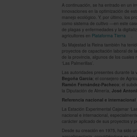
A continuación, se ha entrado en un in
innovaciones en la optimización de est
manejo ecológico. Y, por último, los p
como sistema de cultivo —en este caso
de plagas y enfermedades y la digitali
agricultores en
Plataforma Tierra
.
Su Majestad la Reina también ha tenido
proyectos de capacitación laboral de l
de la provincia, algunos de los cuales
‘Las Palmerillas’.
Las autoridades presentes durante la vi
Begoña García
; el consejero de Agric
Ramón Fernández-Pacheco
; el sub
la Diputación de Almería,
José Antoni
Referencia nacional e internacional
La Estación Experimental Cajamar ‘Las
nacional e internacional, especialment
carácter aplicado de sus proyectos y p
Desde su creación en 1975, ha sido un
agroalimentario, convirtiéndose en un 