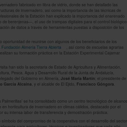
vernadero fabricado en fibra de vidrio, donde se han detallado las
ructuras de invernadero, así como la importancia de las técnicas de
rofesionales de la Estación han explicado la importancia del enarenado
 de berenjenas—, el uso de trampas digitales para el control biológico
zación de datos a través de herramientas puestas a disposición de los
 oportunidad de reunirse con algunos de los beneficiarios de los
a
Fundación Almería Tierra Abierta
, así como de escuelas agrarias
 realizan su formación práctica en la Estación Experimental Cajamar
sita han sido la secretaria de Estado de Agricultura y Alimentación,
ultura, Pesca, Agua y Desarrollo Rural de la Junta de Andalucía,
delegado del Gobierno en Almería,
José María Martín
; el presidente de
o García Alcaina
, y el alcalde de El Ejido,
Francisco Góngora
.
 Palmerillas’ se ha consolidado como un centro tecnológico de alcanc
e en horticultura de invernadero en climas cálidos, destacado por el
or su intensa labor de transferencia y demostración práctica.
 símbolo del compromiso de la cooperativa con el desarrollo del secto
referente para agricultores, técnicos e investigadores que cada año