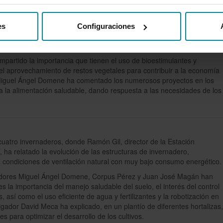
 de bioproductos, análisis de biomasa, aguas y suelos, tecnología de
spacio desde el que los especialistas de la Estación Experimental
 proyectos de investigación aplicada, en colaboración con empresas,
es
Configuraciones
 todo el mundo, para contribuir así al desarrollo de una agricultura
mpartido la importancia que tienen el uso de bioestimulantes y
del aprovechamiento de restos vegetales para contribuir a la economía
r Miguel Ángel Domene ha comentado los numerosos proyectos en los
 a la alimentación saludable, dando respuesta a las necesidades de los
 cuatro invernaderos, donde Ramón Gil, director de la Estación
, ha relatado la evolución de las estructuras de invernadero,
 condiciones de ventilación natural con muy bajo consumo energético
igadores Miguel Ángel Domene, Corpus Pérez y Juan José Magán han
 la importancia del manejo saludable del suelo, el interés del control
 así como el uso eficiente de agua y fertilizantes y la robotización en
tigador David Meca ha explicado, en un plantío de diferentes hortalizas,
s para optimizar el desarrollo de los cultivos.