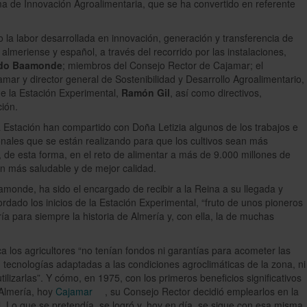
ma de Innovación Agroalimentaria, que se ha convertido en referente
la labor desarrollada en innovación, generación y transferencia de
almeriense y español, a través del recorrido por las instalaciones,
do Baamonde
; miembros del Consejo Rector de Cajamar; el
ar y director general de Sostenibilidad y Desarrollo Agroalimentario,
 de la Estación Experimental,
Ramón Gil
, así como directivos,
ción.
a Estación han compartido con Doña Letizia algunos de los trabajos e
onales que se están realizando para que los cultivos sean más
o, de esta forma, en el reto de alimentar a más de 9.000 millones de
n más saludable y de mejor calidad.
monde, ha sido el encargado de recibir a la Reina a su llegada y
rdado los inicios de la Estación Experimental, “fruto de unos pioneros
 para siempre la historia de Almería y, con ella, la de muchas
os agricultores “no tenían fondos ni garantías para acometer las
tecnologías adaptadas a las condiciones agroclimáticas de la zona, ni
tilizarlas”. Y cómo, en 1975, con los primeros beneficios significativos
 Almería, hoy
Cajamar
, su Consejo Rector decidió emplearlos en la
. Lo que se pretendía, se logró y, hoy en día, se sigue con esa misma