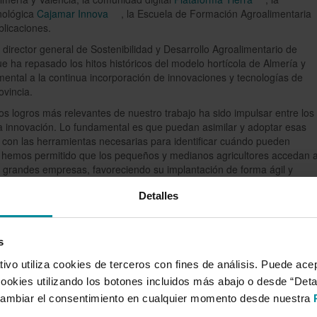
nológica
Cajamar Innova
, la Escuela de Formación Agroalimentaria
blicaciones.
irector general de Sostenibilidad y Desarrollo Agroalimentario de
ue ha repasado los hitos históricos del modelo hortícola de Almería y
mental a la continua incorporación de innovaciones y tecnologías de
ovincia.
os logros más relevantes de nuestro trabajo ha sido impulsar entre los
 la innovación. Lo fundamental es que puedan asimilar y adoptar esas
con las herramientas necesarias para identificar cuándo pueden
o, hemos permitido que los pequeños y medianos agricultores accedan 
s grandes empresas, favoreciendo su implantación de forma ágil y
rayectoria, hemos mantenido siempre como objetivo avanzar hacia una
Detalles
eficiente y sostenible, al mismo tiempo que contribuíamos a mejorar l
 las principales líneas de trabajo que se han desarrollado en la Estación
a de invernaderos, la optimización de los sistemas de riego y
a el aprovechamiento de los subproductos, el control integrado de plaga
s
l empleo de microorganismos”.
vo utiliza cookies de terceros con fines de análisis. Puede acep
la Estación
cookies utilizando los botones incluidos más abajo o desde “Det
ita a las instalaciones de la Estación con una primera parada en el
ambiar el consentimiento en cualquier momento desde nuestra
 con todas las herramientas necesarias para ofrecer los mejores