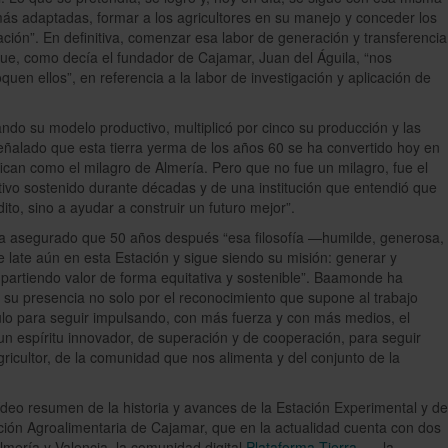
s más adaptadas, formar a los agricultores en su manejo y conceder los
ción”. En definitiva, comenzar esa labor de generación y transferencia
ue, como decía el fundador de Cajamar, Juan del Águila, “nos
en ellos”, en referencia a la labor de investigación y aplicación de
ndo su modelo productivo, multiplicó por cinco su producción y las
ñalado que esta tierra yerma de los años 60 se ha convertido hoy en
ican como el milagro de Almería. Pero que no fue un milagro, fue el
ectivo sostenido durante décadas y de una institución que entendió que
ito, sino a ayudar a construir un futuro mejor”.
ha asegurado que 50 años después “esa filosofía —humilde, generosa,
late aún en esta Estación y sigue siendo su misión: generar y
mpartiendo valor de forma equitativa y sostenible”. Baamonde ha
 su presencia no solo por el reconocimiento que supone al trabajo
mulo para seguir impulsando, con más fuerza y con más medios, el
un espíritu innovador, de superación y de cooperación, para seguir
gricultor, de la comunidad que nos alimenta y del conjunto de la
ídeo resumen de la historia y avances de la Estación Experimental y de
ión Agroalimentaria de Cajamar, que en la actualidad cuenta con dos
mería y Valencia, la comunidad digital
Plataforma Tierra
, la