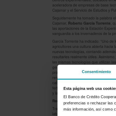
aceleradora de empresas de base tec
Cajamar y el Servicio de Estudios y Pu
Seguidamente ha tomado la palabra el d
Cajamar,
Roberto García Torrente
, q
las aportaciones de la Estación Experi
vanguardia a los invernaderos de la pr
García Torrente ha indicado: “Uno de l
agricultores una cultura abierta hacia
nuevas tecnologías, contando además 
resultarles realmente útiles. Asimism
las mismas tecnologías que utilizan la
generalizada. A lo largo de nuestra t
Consentimiento
producción de alimentos cada vez más 
rentabilidad de los agricultores. Entre
cabe resaltar la mejora de la estructur
fertilización, la economía circular par
Esta página web usa cookie
y la regeneración de suelos gracias a
El Banco de Crédito Cooperati
Recorrido por las instalaciones de 
preferencias o rechazar las 
Tras esta reunión, ha comenzado la vis
más información, así como c
laboratorio de biotecnología, equipado