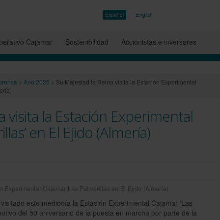
Español
English
erativo Cajamar
Sostenibilidad
Accionistas e inversores
prensa
>
Ano 2026
>
Su Majestad la Reina visita la Estación Experimental
ería)
 visita la Estación Experimental
llas’ en El Ejido (Almería)
n Experimental Cajamar Las Palmerillas en El Ejido (Almería).
visitado este mediodía la Estación Experimental Cajamar ‘Las
motivo del 50 aniversario de la puesta en marcha por parte de la