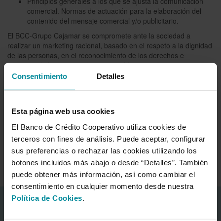
Principios generales a los que se ajusta la comunicación
comercial. Normas de actuación para la elaboración del
contenido del mensaje comercial y/o publicitario.
El BCC-Grupo Cajamar se compromete ante la sociedad a
realizar un marketing racional, basado en el respeto a la dignidad
de las personas, en el reconocimiento de los derechos e
intereses de los consumidores y en el fomento de un consumo
responsable en términos económicos, sociales y
Consentimiento
Detalles
medioambientales.
Esta página web usa cookies
Orientación al cliente
El Banco de Crédito Cooperativo utiliza cookies de
Atención al cliente
terceros con fines de análisis. Puede aceptar, configurar
sus preferencias o rechazar las cookies utilizando los
Transparencia y Comunicación
botones incluidos más abajo o desde “Detalles”. También
puede obtener más información, así como cambiar el
consentimiento en cualquier momento desde nuestra
Política de Cookies
.
Información corporativa
Acerca del Banco