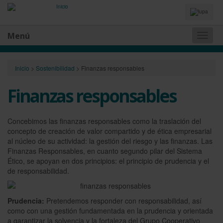
Idiomas
y
Buscador
Menú
Naveg
princip
Inicio
>
Sostenibilidad
>
Finanzas responsables
Finanzas responsables
Concebimos las finanzas responsables como la traslación del
concepto de creación de valor compartido y de ética empresarial
al núcleo de su actividad: la gestión del riesgo y las finanzas. Las
Finanzas Responsables, en cuanto segundo pilar del Sistema
Ético, se apoyan en dos principios: el principio de prudencia y el
de responsabilidad.
Prudencia:
Pretendemos responder con responsabilidad, así
como con una gestión fundamentada en la prudencia y orientada
a garantizar la solvencia y la fortaleza del Grupo Cooperativo