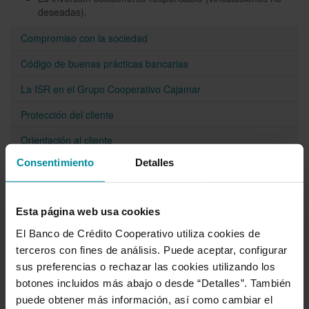
deseadas).
Compromiso con la sociedad
Código de buenas prácticas bancarias
La ISR en el Grupo Cooperativo Cajamar
Protección del cliente
Orientación al cliente
Consentimiento
Detalles
Compras responsables
Código ético y de buenas prácticas de proveedores
Esta página web usa cookies
Prevención del blanqueo de capitales y de la financiación
del terrorismo
El Banco de Crédito Cooperativo utiliza cookies de
terceros con fines de análisis. Puede aceptar, configurar
Política anticorrupción
sus preferencias o rechazar las cookies utilizando los
Plan de Prevención de Riesgos Penales y Antisoborno
botones incluidos más abajo o desde “Detalles”. También
puede obtener más información, así como cambiar el