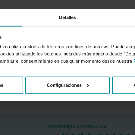
Detalles
s
vo utiliza cookies de terceros con fines de análisis. Puede acep
cookies utilizando los botones incluidos más abajo o desde “Det
ambiar el consentimiento en cualquier momento desde nuestra
es
Configuraciones
Accionistas e inversores
Presentación institucional del Grupo