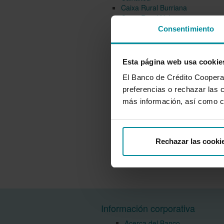
Caixa Rural Burriana
Caixa Rural Nules
Caixacallosa
Consentimiento
Caixapetrer
Caixalqueries
Caixa Sant Vicent
Esta página web usa cookie
Caja Rural de Cheste
Caixa Rural d\Alginet
El Banco de Crédito Cooperati
Caja Rural de Villar
preferencias o rechazar las 
Caixaturís
más información, así como c
Caixa Rural Vilavella
Caixa Albalat
Caixa Rural Almenara
Caixa Rural Vilafamés
Rechazar las cooki
Caixa Rural Xilxes
Información corporativa
Acerca del Banco