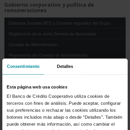
Gobierno corporativo y política de
remuneraciones
Estatutos Sociales BCC y Contrato regulador del Grupo
Reglamento de la Junta General de Accionistas
Consejo de Administración
Reglamento del Consejo de Administración
Política de selección de los consejeros
Consentimiento
Detalles
Organigrama y funciones
Esta página web usa cookies
Prevención conflictos de interés
El Banco de Crédito Cooperativo utiliza cookies de
Remuneraciones
terceros con fines de análisis. Puede aceptar, configurar
Procedimientos de idoneidad
sus preferencias o rechazar las cookies utilizando los
botones incluidos más abajo o desde “Detalles”. También
Reglamento Interno de Conducta en el Mercado de
Valores
puede obtener más información, así como cambiar el