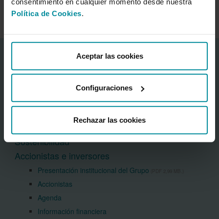
consentimiento en cualquier momento desde nuestra
Gestión y control de riesgos
Política de Cookies
.
Información corporativa
Aceptar las cookies
Acerca del Banco
Centro Financiero Cajamar
Configuraciones
Sala de prensa
Preguntas frecuentes
Rechazar las cookies
Grupo Cooperativo Cajamar
Sostenibilidad
Accionistas e inversores
Presentación institucional del Grupo
(PDF 2,99 MB.)
Accionistas
Agenda
Información financiera