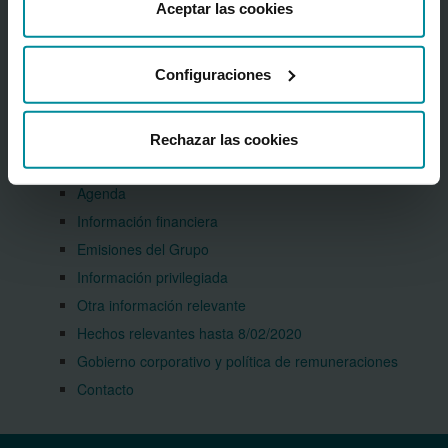
Aceptar las cookies
Preguntas frecuentes
Grupo Cooperativo Cajamar
Sostenibilidad
Configuraciones
Accionistas e inversores
Presentación institucional del Grupo
Rechazar las cookies
(PDF 2,99 MB.)
Accionistas
Agenda
Información financiera
Emisiones del Grupo
Información privilegiada
Otra información relevante
Hechos relevantes hasta 8/02/2020
Gobierno corporativo y política de remuneraciones
Contacto