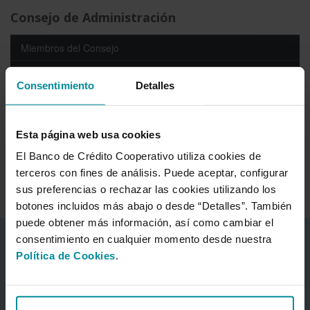
Consejo de Administración
Miembros del Consejo
Perfil profesional
Consentimiento
Detalles
Asistencia a las sesiones del Consejo
Cargos en otros consejos
Esta página web usa cookies
Acciones y opciones
El Banco de Crédito Cooperativo utiliza cookies de
terceros con fines de análisis. Puede aceptar, configurar
Comisión Delegada y otros Comités
sus preferencias o rechazar las cookies utilizando los
botones incluidos más abajo o desde “Detalles”. También
puede obtener más información, así como cambiar el
consentimiento en cualquier momento desde nuestra
Información corporativa
Política de Cookies
.
Acerca del Banco
Centro Financiero Cajamar
Sala de prensa