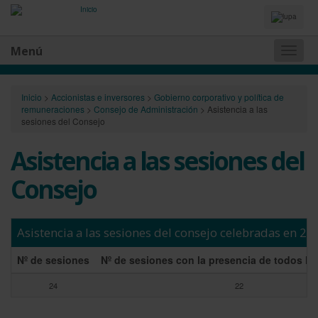
Idiomas
y
Buscador
Menú
Naveg
princip
Inicio
>
Accionistas e inversores
>
Gobierno corporativo y política de
remuneraciones
>
Consejo de Administración
>
Asistencia a las
sesiones del Consejo
Asistencia a las sesiones del
Consejo
Asistencia a las sesiones del consejo celebradas en 20
Nº de sesiones
Nº de sesiones con la presencia de todos lo
24
22