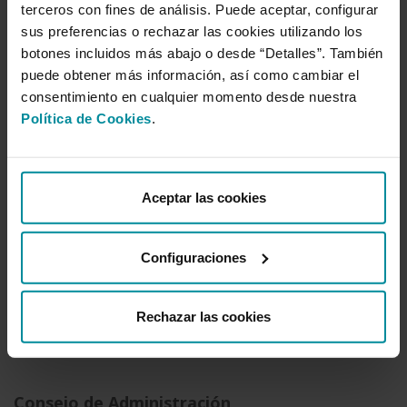
Ochoa
terceros con fines de análisis. Puede aceptar, configurar
Vocal
sus preferencias o rechazar las cookies utilizando los
Dña. Ana Núñez Álvarez
botones incluidos más abajo o desde “Detalles”. También
Vocal
puede obtener más información, así como cambiar el
D. Luis Francisco
consentimiento en cualquier momento desde nuestra
Fernández-Revuelta Pérez
Vocal
Política de Cookies
.
Dña. María López Fernandez
Vocal
D. Antonio de Parellada Durán
Aceptar las cookies
Vocal
Dña. Rosa María Vidal
Monferrer
Vocal
Configuraciones
D. Francisco Javier Astiz
Fernandez
Vocal
Rechazar las cookies
Dña. María del Pilar Sánchez
Núñez
Consejo de Administración