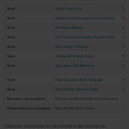
Vocal
Rafael García Cruz
Ejec
Vocal
Antonio José Carranceja López de Ochoa
Inde
Vocal
Ana Núñez Álvarez
Inde
Vocal
Luis Francisco Fernández-Revuelta Pérez
Inde
Vocal
María López Fernández
Domi
Vocal
Antonio de Parellada Durán
Domi
Vocal
Rosa María Vidal Monferrer
Domi
Vocal
Francisco Javier Astiz Fernández
Inde
Vocal
María del Pilar Sánchez Núñez
Inde
Secretario (no consejero)
Francisco de Borja Real de Asúa Echavarría
Vicesecretaria (no consejera)
María del Mar Pérez Gálvez
Todos los nombramientos de miembros del Consejo de