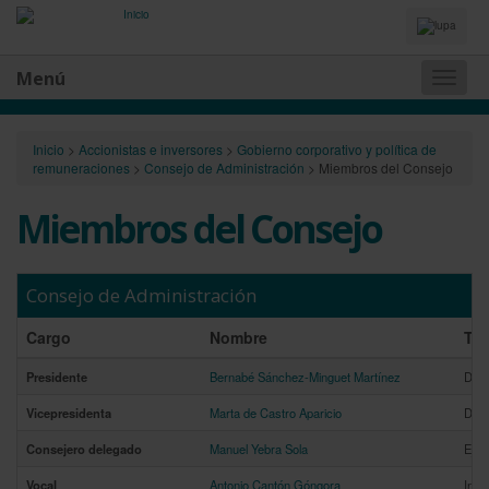
Idiomas
y
Buscador
Menú
Naveg
princip
Inicio
>
Accionistas e inversores
>
Gobierno corporativo y política de
remuneraciones
>
Consejo de Administración
>
Miembros del Consejo
Miembros del Consejo
Consejo de Administración
Cargo
Nombre
Tip
Presidente
Bernabé Sánchez-Minguet Martínez
Domi
Vicepresidenta
Marta de Castro Aparicio
Domi
Consejero delegado
Manuel Yebra Sola
Ejec
Vocal
Antonio Cantón Góngora
Inde